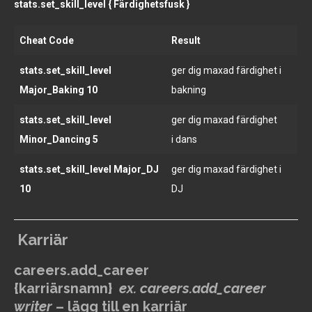
stats.set_skill_level { Färdighetsfusk }
Cheat Code
Result
stats.set_skill_level
ger dig maxad färdighet i
Major_Baking 10
bakning
stats.set_skill_level
ger dig maxad färdighet
Minor_Dancing 5
i dans
stats.set_skill_level Major_DJ
ger dig maxad färdighet i
10
DJ
Karriär
c
areers.add_career
{karriärsnamn}
ex. careers.add_career
writer
– lägg till en karriär